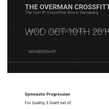
Skip
THE OVERMAN CROSSFIT
to
The First #1 Crossfitter Box in Semarang
content
WOD OCT 10TH 201
ABOUT
CLASS SCHEDULE
CONTAC
MEMBERSHIP
Gymnastic Progression
For Quality, 3 Giant set of: