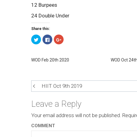
12 Burpees
24 Double Under
Share this:
Click
Click
Click
to
to
to
share
share
share
on
on
on
Twitter
Facebook
Google+
(Opens
(Opens
(Opens
WOD Feb 20th 2020
WOD Oct 24t
in
in
in
new
new
new
window)
window)
window)
HIIT Oct 9th 2019
Post
navigation
Leave a Reply
Your email address will not be published.
Requir
COMMENT