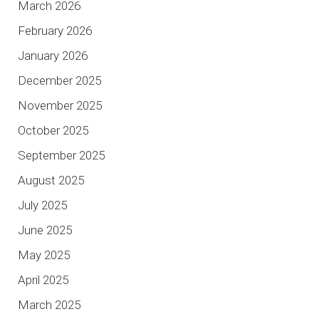
March 2026
February 2026
January 2026
December 2025
November 2025
October 2025
September 2025
August 2025
July 2025
June 2025
May 2025
April 2025
March 2025