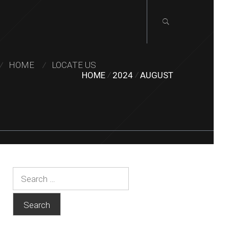
HOME
LOCATE US
HOME
2024
AUGUST
Search
for: