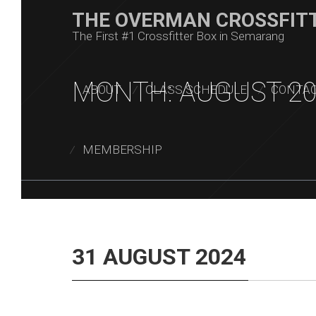
Skip
THE OVERMAN CROSSFIT
to
The First #1 Crossfitter Box in Semarang
content
MONTH: AUGUST 2
ABOUT
CLASS SCHEDULE
CONTAC
MEMBERSHIP
31 AUGUST 2024